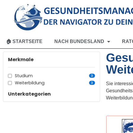
🏠 STARTSEITE
NACH BUNDESLAND
RAT
Gesu
Merkmale
Weit
Studium
3
Weiterbildung
3
Sie interess
Gesundheits
Unterkategorien
Weiterbildu