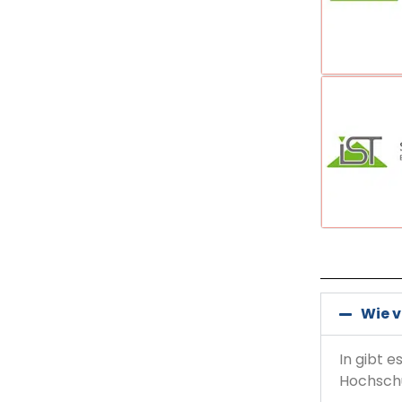
Wie 
In gibt 
Hochsch