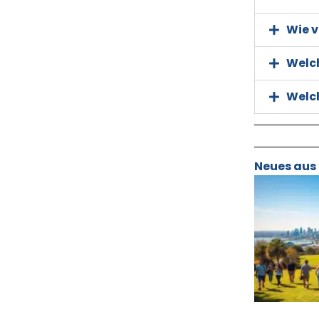
Wie v
Welc
Welc
Neues aus