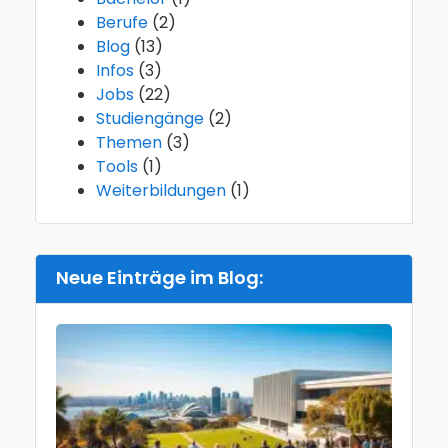
Berufe
(2)
Blog
(13)
Infos
(3)
Jobs
(22)
Studiengänge
(2)
Themen
(3)
Tools
(1)
Weiterbildungen
(1)
Neue Einträge im Blog:
Gesun
im Aus
Beispi